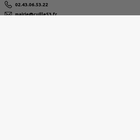
02.43.06.53.22
mairie@cuille53.fr
M'Y RENDRE
www.cuille53.fr/
PAYS DE CRAON
1 rue de Buchenberg, 53400 Craon
02 43 09 61 61
accueil@paysdecraon.fr