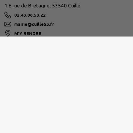
1 E rue de Bretagne, 53540 Cuillé
02.43.06.53.22
mairie@cuille53.fr
M'Y RENDRE
www.cuille53.fr/
PAYS DE CRAON
1 rue de Buchenberg, 53400 Craon
02 43 09 61 61